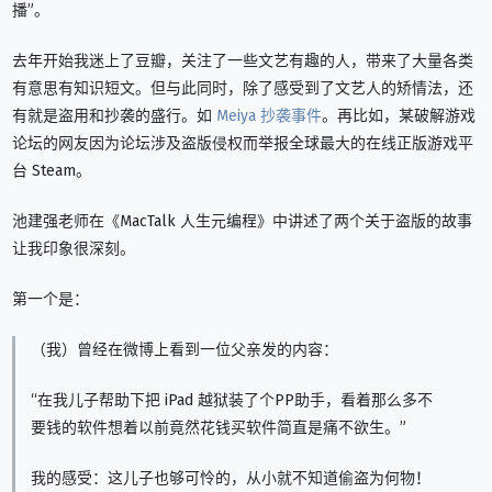
播”。
去年开始我迷上了豆瓣，关注了一些文艺有趣的人，带来了大量各类
有意思有知识短文。但与此同时，除了感受到了文艺人的矫情法，还
有就是盗用和抄袭的盛行。如
Meiya 抄袭事件
。再比如，某破解游戏
论坛的网友因为论坛涉及盗版侵权而举报全球最大的在线正版游戏平
台 Steam。
池建强老师在《MacTalk 人生元编程》中讲述了两个关于盗版的故事
让我印象很深刻。
第一个是：
（我）曾经在微博上看到一位父亲发的内容：
“在我儿子帮助下把 iPad 越狱装了个PP助手，看着那么多不
要钱的软件想着以前竟然花钱买软件简直是痛不欲生。”
我的感受：这儿子也够可怜的，从小就不知道偷盗为何物！