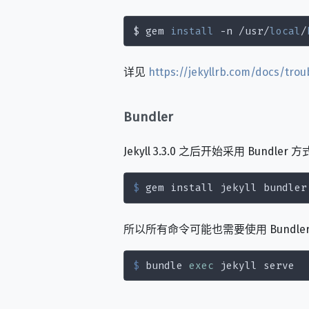
$ gem 
install
 -n /usr/
local
/
详见
https://jekyllrb.com/docs/tro
Bundler
Jekyll 3.3.0 之后开始采用 Bund
$
 gem install jekyll bundler
所以所有命令可能也需要使用 Bundle
$
 bundle 
exec
 jekyll serve