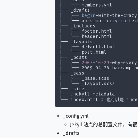
|   └── members.yml

├── _drafts

|
   ├── 
begin
|   └── on-simplicity-
in
-tec
├── _includes

|
|   └── header.html

├── _layouts

|
|   └── post.html

├── _posts

|
   ├── 
2007
-
10
-
29
|   └── 2009-04-26-barcamp-b
├── _sass

|
|   └── _layout.scss

├── _site

├── .jekyll-metadata

_config.yml
Jekyll 站点的总配置文件
_drafts