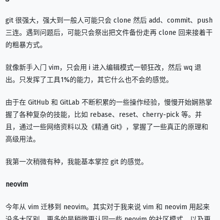
git 很强大，强大到一般人可能只会 clone 然后 add、commit、push
三连。遇到问题后，可能只会祭出把文件备份走再 clone 回来接着干
的粗暴方式。
就像新手入门 vim，只会用 i 进入编辑模式一顿狂改，然后 wq 退
出。只发挥了工具1%的能力，其它什么也不会的感觉。
由于在 GitHub 和 GitLab 不断积累的一些操作经验，慢慢开始娴熟掌
握了各种复杂的技能，比如 rebase、reset、cherry-pick 等。并
且，通过一些网络资料以及《精通 Git》，掌握了一些真正的原理和
高级用法。
我第一次稍微有种，我能基本掌控 git 的感觉。
neovim
今年从 vim 迁移到 neovim。其实对于我来说 vim 和 neovim 用起来
没多大区别，更多的是稍微更认同一些 neovim 的社区模式，以及更