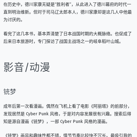
在历史中，德川家康无疑是“胜利者”，从此进入了德川幕府的时代一
直到明治维新。但对于司马辽太郎本人，德川家康却是这几人中他最
为讨厌的。
看完了这几本书，基本弄清楚了日本战国时期的大概脉络。也促成了
后来日本旅游时，专门探访了战国主战场之一的岐阜稻叶山城。
影音/动漫
铳梦
成年后第一次看漫画。偶然在飞机上看了电影《阿丽塔》的前部分，
发现居然是 Cyber Punk 风格，于是对内容发展很有兴趣。搜索后得
知是源自漫画《铳梦》，一部 Cyber Punk 风格的漫画。
《铳梦》画风和趣味性都不错，情节节奏比较快不冗长。最吸引我的