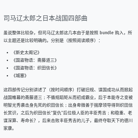
司马辽太郎之日本战国四部曲
虽说整体比较杂，但司马辽太郎这几本由于是按照 bundle 购入，所
以主题还是比较明确的。分别是（按照阅读顺序）：
《新史太阁记》
《国盗物语：斋藤道三》
《国盗物语：织田信长》
《城塞》
这四部传记分别讲述了（按时间顺序）打破旧规、谋国成功从而掀起
战国帷幕的斋藤道三；不循规蹈矩从而初成霸业，后于本能寺之变被
明智光秀袭击身先死的织田信长；出身卑微善于揣摩领导得到织田信
长赏识，之后为织田信长“复仇”后位极人臣的丰臣秀吉；和稳重、老
谋深算、寿命长？，后来击败丰臣秀吉的儿子，最终夺取天下的德川
家康。