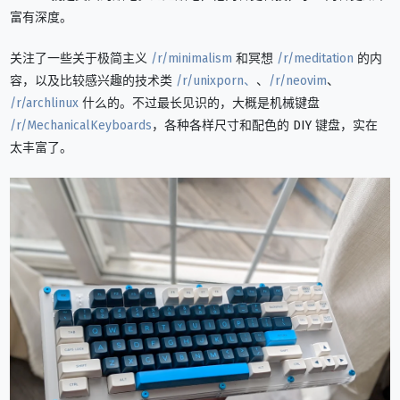
富有深度。
关注了一些关于极简主义
/r/minimalism
和冥想
/r/meditation
的内
容，以及比较感兴趣的技术类
/r/unixporn、
、
/r/neovim
、
/r/archlinux
什么的。不过最长见识的，大概是机械键盘
/r/MechanicalKeyboards
，各种各样尺寸和配色的 DIY 键盘，实在
太丰富了。