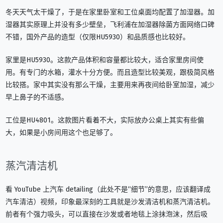
冬天天气太干燥了，于是在家里卧室和工位桌面均配置了加湿器。加
湿器其实原理上并没有多少壁垒，飞利浦在加湿器除菌方面网络口碑
不错，国外产品的造型（仅限HU5930）和品质感也比较好。
家里是HU5930。这款产品体积和容量都比较大，适合家里房间使
用。有专门的水箱，灌水十分方便。而且造型比较美观，跟极简风格
比较搭。家中其实没有那么干燥，主要用来再夜间给卧室加湿，减少
早上鼻子的不适感。
工位是HU4801。这款图片看着不大，实际放办公桌上其实有些偏
大，如果是小房间用这个也足够了。
蒸汽清洁机
看 YouTube 上汽车 detailing（此处不是“细节”的意思，应该翻译成
汽车清洁）视频，印象最深刻的工具就是沙发清洁机和蒸汽清洁机。
前者有个强力吸头，可以直接在沙发或者地毯上涂抹泡沫，然后吸